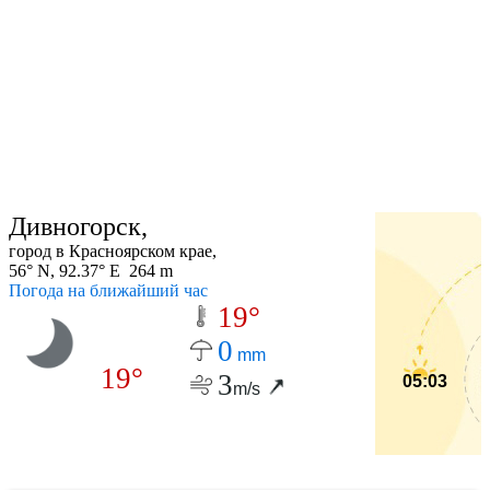
Дивногорск,
город в Красноярском крае,
56° N, 92.37° E 264 m
Погода на ближайший час
19°
0
mm
19°
3
05:03
m/s