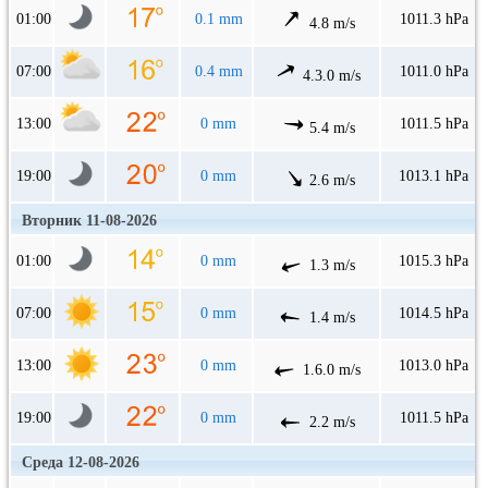
01:00
0.1 mm
1011.3 hPa
4.8 m/s
07:00
0.4 mm
1011.0 hPa
4.3.0 m/s
13:00
0 mm
1011.5 hPa
5.4 m/s
19:00
0 mm
1013.1 hPa
2.6 m/s
Вторник 11-08-2026
01:00
0 mm
1015.3 hPa
1.3 m/s
07:00
0 mm
1014.5 hPa
1.4 m/s
13:00
0 mm
1013.0 hPa
1.6.0 m/s
19:00
0 mm
1011.5 hPa
2.2 m/s
Среда 12-08-2026