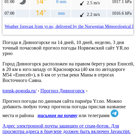
01:00
0 mm
1017.1 hPa
2.5 m/s
07:00
mm
1016.6 hPa
2.2 m/s
Weather forecast from yr.no, delivered by the Norwegian Meteorological In
Погода в Дивногорске на 14 дней, 10 дней, неделю, 3 дня
точный почасовой прогноз погоды Норвежский сайт YR.no
урно
Город Дивногорск расположен на правом берегу реки Енисей,
в 20 км к юго-западу от Красноярска (40 км по автодороге
М54 «Енисей»), в 6 км от устья реки Маны в отрогах
Восточного Саяна.
tomsk-pogoda.ru/
›
Прогноз Дивногорск
›
Прогноз погоды по данным сайта парнёра Yr.no. Можно
добавить любую точку прогноза погоды прислав название
места и района
письмом на почту
или телеграмм
Адрес электронной почты защищен от спам-ботов. Для
просмотра адреса в браузере должен быть включен Javascript.