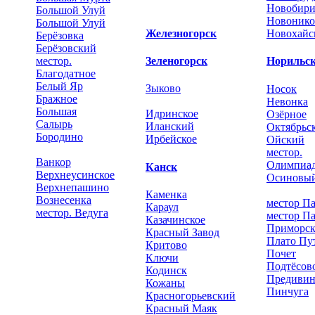
Новобир
Большой Улуй
Новонико
Большой Улуй
Железногорск
Новохайс
Берёзовка
Берёзовский
местор.
Зеленогорск
Норильс
Благодатное
Белый Яр
Зыково
Носок
Бражное
Невонка
Большая
Идринское
Озёрное
Салырь
Иланский
Октябрьс
Бородино
Ирбейское
Ойский
местор.
Ванкор
Олимпиад
Канск
Верхнеусинское
Осиновы
Верхнепашино
Каменка
Вознесенка
местор П
Караул
местор. Ведуга
местор Па
Казачинское
Приморс
Красный Завод
Плато Пу
Критово
Почет
Ключи
Подтёсов
Кодинск
Предивин
Кожаны
Пинчуга
Красногорьевский
Красный Маяк