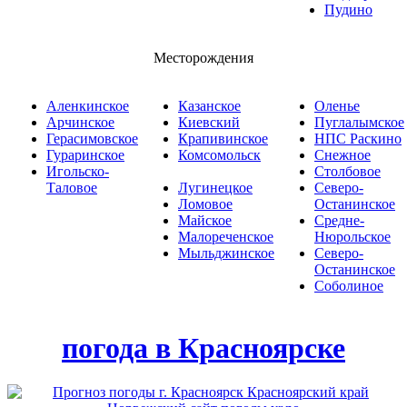
Пудино
Месторождения
Аленкинское
Казанское
Оленье
Арчинское
Киевский
Пуглалымское
Герасимовское
Крапивинское
НПС Раскино
Гураринское
Комсомольск
Снежное
Игольско-
Столбовое
Таловое
Лугинецкое
Северо-
Ломовое
Останинское
Майское
Средне-
Малореченское
Нюрольское
Мыльджинское
Северо-
Останинское
Соболиное
погода в Красноярске