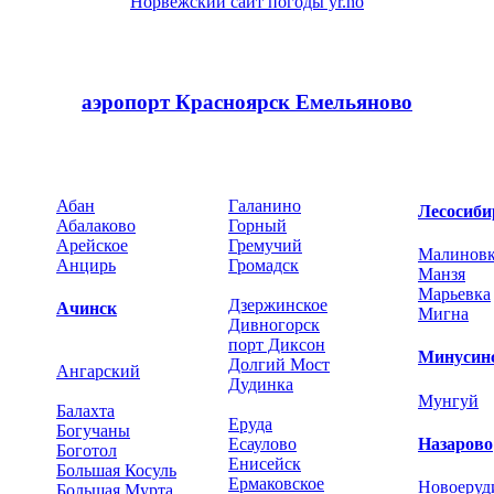
аэропорт Красноярск Емельяново
Абан
Галанино
Лесосиби
Абалаково
Горный
Арейское
Гремучий
Малинов
Анцирь
Громадск
Манзя
Марьевка
Дзержинское
Ачинск
Мигна
Дивногорск
порт Диксон
Минусин
Долгий Мост
Ангарский
Дудинка
Мунгуй
Балахта
Еруда
Богучаны
Есаулово
Назарово
Боготол
Енисейск
Большая Косуль
Ермаковское
Новоеруд
Большая Мурта