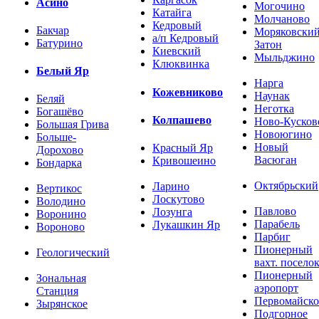
Асино
Могочино
Катайга
Молчаново
Кедровый
Бакчар
Моряковски
а/п Кедровый
Батурино
Затон
Киевский
Мыльджино
Клюквинка
Белый Яр
Нарга
Кожевниково
Наунак
Беляй
Неготка
Богашёво
Колпашево
Ново-Кусков
Большая Грива
Новоюгино
Больше-
Новый
Красный Яр
Дорохово
Васюган
Кривошеино
Бондарка
Октябрьский
Ларино
Вертикос
Лоскутово
Володино
Павлово
Лозунга
Воронино
Парабель
Лукашкин Яр
Вороново
Парбиг
Пионерный
Геологический
вахт. посело
Пионерный
Зональная
аэропорт
Станция
Первомайско
Зырянское
Подгорное