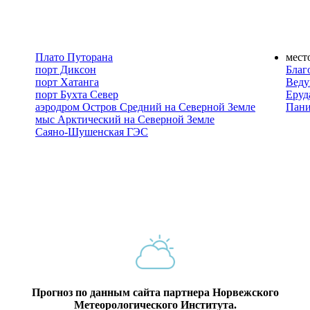
Плато Путорана
мест
порт Диксон
Благ
порт Хатанга
Веду
порт Бухта Север
Еруд
аэродром Остров Средний на Северной Земле
Пан
мыс Арктический на Северной Земле
Саяно-Шушенская ГЭС
Прогноз по данным сайта партнера Норвежского
Метеорологического Института.