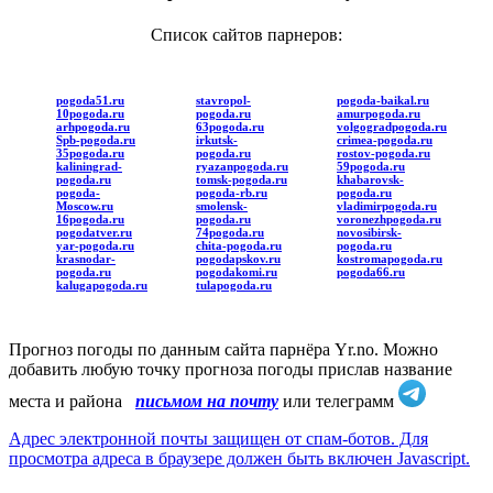
Список сайтов парнеров:
pogoda51.ru
stavropol-
pogoda-baikal.ru
10pogoda.ru
pogoda.ru
amurpogoda.ru
arhpogoda.ru
63pogoda.ru
volgogradpogoda.ru
Spb-pogoda.ru
irkutsk-
crimea-pogoda.ru
35pogoda.ru
pogoda.ru
rostov-pogoda.ru
kaliningrad-
ryazanpogoda.ru
59pogoda.ru
pogoda.ru
tomsk-pogoda.ru
khabarovsk-
pogoda-
pogoda-rb.ru
pogoda.ru
Moscow.ru
smolensk-
vladimirpogoda.ru
16pogoda.ru
pogoda.ru
voronezhpogoda.ru
pogodatver.ru
74pogoda.ru
novosibirsk-
yar-pogoda.ru
chita-pogoda.ru
pogoda.ru
krasnodar-
pogodapskov.ru
kostromapogoda.ru
pogoda.ru
pogodakomi.ru
pogoda66.ru
kalugapogoda.ru
tulapogoda.ru
Прогноз погоды по данным сайта парнёра Yr.no. Можно
добавить любую точку прогноза погоды прислав название
места и района
письмом на почту
или телеграмм
Адрес электронной почты защищен от спам-ботов. Для
просмотра адреса в браузере должен быть включен Javascript.