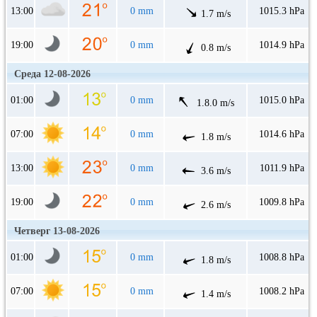
13:00
0 mm
1015.3 hPa
1.7 m/s
19:00
0 mm
1014.9 hPa
0.8 m/s
Среда 12-08-2026
01:00
0 mm
1015.0 hPa
1.8.0 m/s
07:00
0 mm
1014.6 hPa
1.8 m/s
13:00
0 mm
1011.9 hPa
3.6 m/s
19:00
0 mm
1009.8 hPa
2.6 m/s
Четверг 13-08-2026
01:00
0 mm
1008.8 hPa
1.8 m/s
07:00
0 mm
1008.2 hPa
1.4 m/s