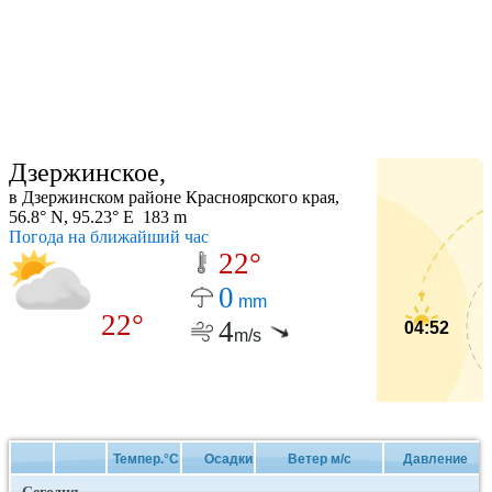
Дзержинское,
в Дзержинском районе Красноярского края,
56.8° N, 95.23° E 183 m
Погода на ближайший час
22°
0
mm
22°
4
04:52
m/s
Темпер.°C
Осадки
Ветер м/с
Давление