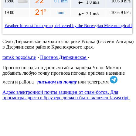
13:00
0.1 mm
1006.0 hPa
1.0 m/s
19:00
mm
1005.9 hPa
2.1 m/s
Weather forecast from yr.no, delivered by the Norwegian Meteorological In
Село Дзержинское находится на реке Усолка (бассейн Ангары)
в Дзержинском районе Красноярского края.
tomsk-pogoda.ru/
›
Прогноз Дзержинское
›
Прогноз погоды по данным сайта парнёра Yr.no. Можно
добавить любую точку прогноза погоды прислав название
места и района
письмом на почту
или телеграмм
Адрес электронной почты защищен от спам-ботов. Для
просмотра адреса в браузере должен быть включен Javascript.