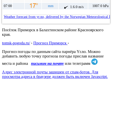
07:00
mm
1007.0 hPa
1.6.0 m/s
Weather forecast from yr.no, delivered by the Norwegian Meteorological In
Посёлок Приморск в Балахтинском районе Красноярского
края.
tomsk-pogoda.ru/
›
Прогноз Приморск
›
Прогноз погоды по данным сайта парнёра Yr.no. Можно
добавить любую точку прогноза погоды прислав название
места и района
письмом на почту
или телеграмм
Адрес электронной почты защищен от спам-ботов. Для
просмотра адреса в браузере должен быть включен Javascript.