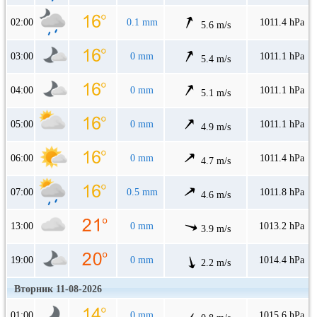
02:00
0.1 mm
1011.4 hPa
5.6 m/s
03:00
0 mm
1011.1 hPa
5.4 m/s
04:00
0 mm
1011.1 hPa
5.1 m/s
05:00
0 mm
1011.1 hPa
4.9 m/s
06:00
0 mm
1011.4 hPa
4.7 m/s
07:00
0.5 mm
1011.8 hPa
4.6 m/s
13:00
0 mm
1013.2 hPa
3.9 m/s
19:00
0 mm
1014.4 hPa
2.2 m/s
Вторник 11-08-2026
01:00
0 mm
1015.6 hPa