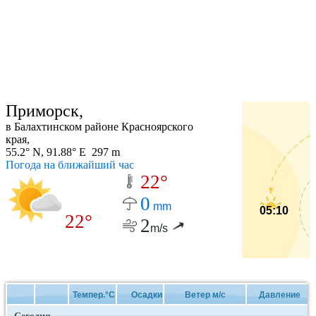
Приморск,
в Балахтинском районе Красноярского
края,
55.2° N, 91.88° E 297 m
Погода на ближайший час
22°
0
mm
05:10
22°
2
m/s
Темпер.°C
Осадки
Ветер м/с
Давление