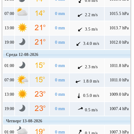
0.8 m/s
07:00
0 mm
1015.5 hPa
2.2 m/s
13:00
0 mm
1013.7 hPa
3.5 m/s
19:00
0 mm
1012.0 hPa
3.4.0 m/s
Среда 12-08-2026
01:00
0 mm
1011.8 hPa
2.3 m/s
07:00
0 mm
1011.0 hPa
1.8.0 m/s
13:00
0 mm
1009.0 hPa
0.5.0 m/s
19:00
0 mm
1007.4 hPa
0.5 m/s
Четверг 13-08-2026
01:00
0 mm
1007.3 hPa
0.1 m/s