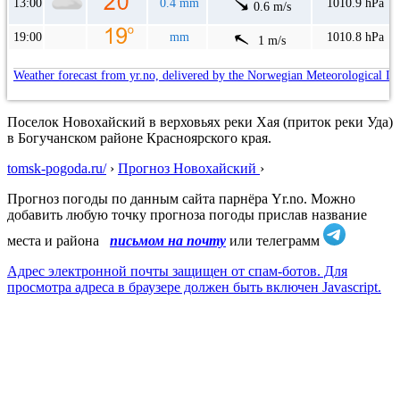
13:00
0.4 mm
1010.9 hPa
0.6 m/s
19:00
mm
1010.8 hPa
1 m/s
Weather forecast from yr.no, delivered by the Norwegian Meteorological In
Поселок Новохайский в верховьях реки Хая (приток реки Уда)
в Богучанском районе Красноярского края.
tomsk-pogoda.ru/
›
Прогноз Новохайский
›
Прогноз погоды по данным сайта парнёра Yr.no. Можно
добавить любую точку прогноза погоды прислав название
места и района
письмом на почту
или телеграмм
Адрес электронной почты защищен от спам-ботов. Для
просмотра адреса в браузере должен быть включен Javascript.