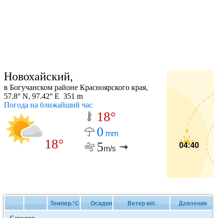
Новохайский,
в Богучанском районе Красноярского края,
57.8° N, 97.42° E 351 m
Погода на ближайший час
18°
0
mm
18°
5
04:40
m/s
Темпер.°C
Осадки
Ветер м/с
Давление