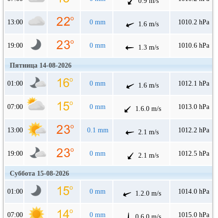
0.9 m/s
13:00
0 mm
1010.2 hPa
1.6 m/s
19:00
0 mm
1010.6 hPa
1.3 m/s
Пятница 14-08-2026
01:00
0 mm
1012.1 hPa
1.6 m/s
07:00
0 mm
1013.0 hPa
1.6.0 m/s
13:00
0.1 mm
1012.2 hPa
2.1 m/s
19:00
0 mm
1012.5 hPa
2.1 m/s
Суббота 15-08-2026
01:00
0 mm
1014.0 hPa
1.2.0 m/s
07:00
0 mm
1015.0 hPa
0.6.0 m/s