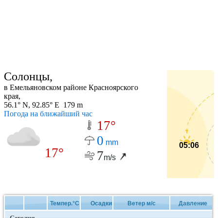
Солонцы,
в Емельяновском районе Красноярского
края,
56.1° N, 92.85° E 179 m
Погода на ближайший час
17°
0
mm
05:06
17°
7
m/s
Темпер.°C
Осадки
Ветер м/с
Давление