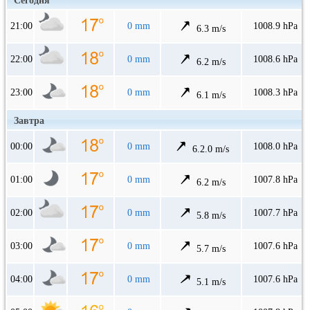
Сегодня
21:00
0 mm
1008.9 hPa
6.3 m/s
22:00
0 mm
1008.6 hPa
6.2 m/s
23:00
0 mm
1008.3 hPa
6.1 m/s
Завтра
00:00
0 mm
1008.0 hPa
6.2.0 m/s
01:00
0 mm
1007.8 hPa
6.2 m/s
02:00
0 mm
1007.7 hPa
5.8 m/s
03:00
0 mm
1007.6 hPa
5.7 m/s
04:00
0 mm
1007.6 hPa
5.1 m/s