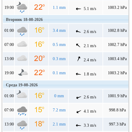
19:00
1.1 mm
1003.2 hPa
5.1 m/s
Вторник 18-08-2026
01:00
3.4 mm
1002.8 hPa
2.6 m/s
07:00
0.5 mm
1002.7 hPa
2.1 m/s
13:00
0.3 mm
1003.4 hPa
2.4 m/s
19:00
0.1 mm
1003.2 hPa
1.8 m/s
Среда 19-08-2026
01:00
0 mm
1001.9 hPa
2.6 m/s
07:00
7.2 mm
998.8 hPa
4.1 m/s
13:00
2.1 mm
997.3 hPa
3.3 m/s