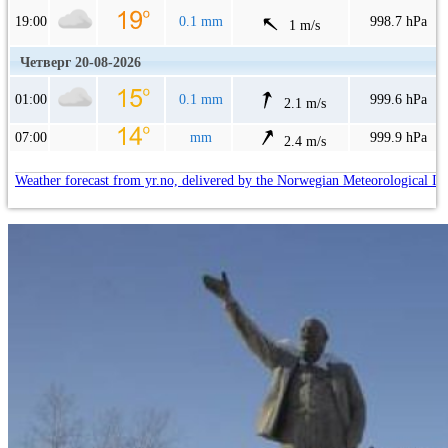
19:00
0.1 mm
998.7 hPa
1 m/s
Четверг 20-08-2026
01:00
0.1 mm
999.6 hPa
2.1 m/s
07:00
mm
999.9 hPa
2.4 m/s
Weather forecast from yr.no, delivered by the Norwegian Meteorological In