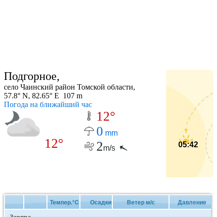
Подгорное,
село Чаинский район Томской области,
57.8° N, 82.65° E 107 m
Погода на ближайший час
12°
0
mm
12°
2
05:42
m/s
Темпер.°C
Осадки
Ветер м/с
Давление