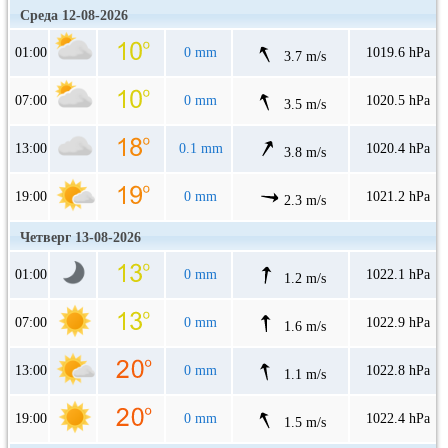
Среда 12-08-2026
01:00
0 mm
1019.6 hPa
3.7 m/s
07:00
0 mm
1020.5 hPa
3.5 m/s
13:00
0.1 mm
1020.4 hPa
3.8 m/s
19:00
0 mm
1021.2 hPa
2.3 m/s
Четверг 13-08-2026
01:00
0 mm
1022.1 hPa
1.2 m/s
07:00
0 mm
1022.9 hPa
1.6 m/s
13:00
0 mm
1022.8 hPa
1.1 m/s
19:00
0 mm
1022.4 hPa
1.5 m/s