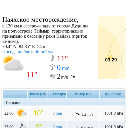
Паяхское месторождение,
в 130 км к северо-западу от города Дудинка
на полуострове Таймыр, территориально
привязано к бассейну реки Пайяха (приток
Енисея),
70.4° N, 84.35° E 54 m
Погода на ближайший час
11°
03:29
0
mm
11°
2
m/s
Темпер.°C
Осадки
Ветер м/с
Давление
Сегодня
22:00
0 mm
1001.8 hPa
1.2 m/s
23:00
0 mm
1001.9 hPa