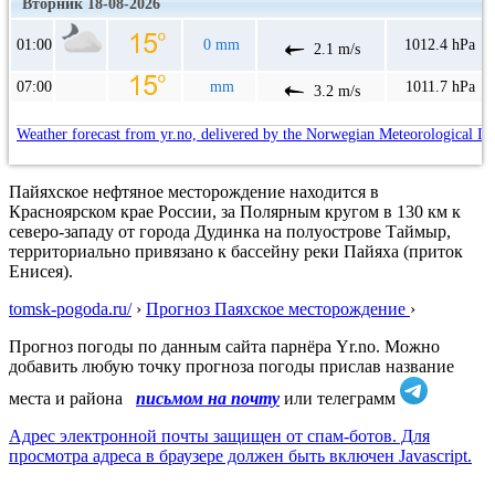
Вторник 18-08-2026
01:00
0 mm
1012.4 hPa
2.1 m/s
07:00
mm
1011.7 hPa
3.2 m/s
Weather forecast from yr.no, delivered by the Norwegian Meteorological In
Пайяхское нефтяное месторождение находится в
Красноярском крае России, за Полярным кругом в 130 км к
северо-западу от города Дудинка на полуострове Таймыр,
территориально привязано к бассейну реки Пайяха (приток
Енисея).
tomsk-pogoda.ru/
›
Прогноз Паяхское месторождение
›
Прогноз погоды по данным сайта парнёра Yr.no. Можно
добавить любую точку прогноза погоды прислав название
места и района
письмом на почту
или телеграмм
Адрес электронной почты защищен от спам-ботов. Для
просмотра адреса в браузере должен быть включен Javascript.