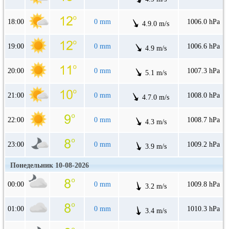
18:00
0 mm
1006.0 hPa
4.9.0 m/s
19:00
0 mm
1006.6 hPa
4.9 m/s
20:00
0 mm
1007.3 hPa
5.1 m/s
21:00
0 mm
1008.0 hPa
4.7.0 m/s
22:00
0 mm
1008.7 hPa
4.3 m/s
23:00
0 mm
1009.2 hPa
3.9 m/s
Понедельник 10-08-2026
00:00
0 mm
1009.8 hPa
3.2 m/s
01:00
0 mm
1010.3 hPa
3.4 m/s