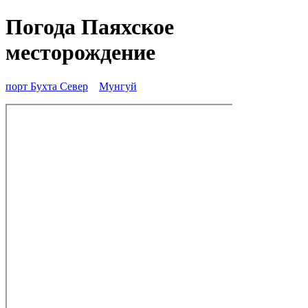
Погода Паяхское
месторождение
порт Бухта Север
Мунгуй