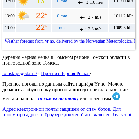
07:00
0 mm
1012.0 hPa
2.1.0 m/s
13:00
0 mm
1011.2 hPa
2.7 m/s
19:00
mm
1009.5 hPa
2.3 m/s
Weather forecast from yr.no, delivered by the Norwegian Meteorological In
Деревня Чёрная Речка в Томском районе Томской области в
пригородной зоне Томска.
tomsk-pogoda.ru/
›
Прогноз Чёрная Речка
›
Прогноз погоды по данным сайта парнёра Yr.no. Можно
добавить любую точку прогноза погоды прислав название
места и района
письмом на почту
или телеграмм
Адрес электронной почты защищен от спам-ботов. Для
просмотра адреса в браузере должен быть включен Javascript.