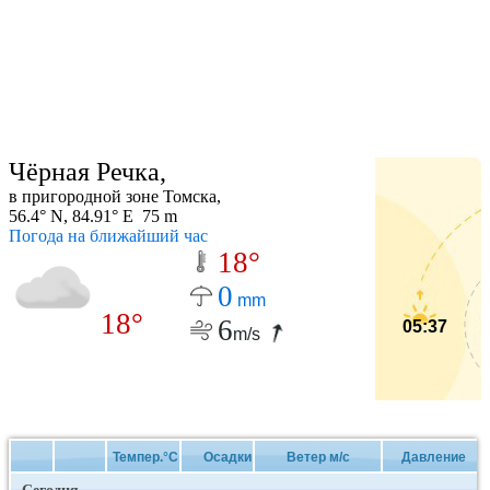
Чёрная Речка,
в пригородной зоне Томска,
56.4° N, 84.91° E 75 m
Погода на ближайший час
18°
0
mm
18°
6
05:37
m/s
Темпер.°C
Осадки
Ветер м/с
Давление