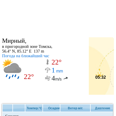
Мирный,
в пригородной зоне Томска,
56.4° N, 85.12° E 137 m
Погода на ближайший час
22°
1
mm
22°
4
05:32
m/s
Темпер.°C
Осадки
Ветер м/с
Давление