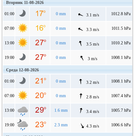
Вторник 11-08-2026
01:00
0 mm
1012.8 hPa
3.1 m/s
07:00
0 mm
1011.5 hPa
3.3 m/s
13:00
0 mm
1010.2 hPa
3.5 m/s
19:00
0 mm
1008.1 hPa
3 m/s
Среда 12-08-2026
01:00
0 mm
1008.1 hPa
3.2 m/s
07:00
0 mm
1007.4 hPa
2.8 m/s
13:00
1.6 mm
1005.7 hPa
3.4 m/s
19:00
2.3 mm
1006.6 hPa
4.3 m/s