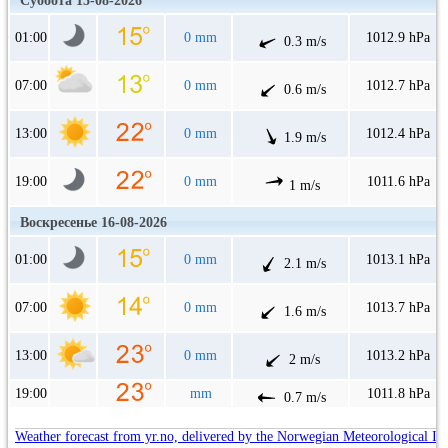
Суббота 15-08-2026
01:00
0 mm
1012.9 hPa
0.3 m/s
07:00
0 mm
1012.7 hPa
0.6 m/s
13:00
0 mm
1012.4 hPa
1.9 m/s
19:00
0 mm
1011.6 hPa
1 m/s
Воскресенье 16-08-2026
01:00
0 mm
1013.1 hPa
2.1 m/s
07:00
0 mm
1013.7 hPa
1.6 m/s
13:00
0 mm
1013.2 hPa
2 m/s
19:00
mm
1011.8 hPa
0.7 m/s
Weather forecast from yr.no, delivered by the Norwegian Meteorological In