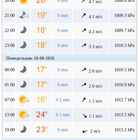
20:00
0 mm
1008.8 hPa
4.7 m/s
21:00
0 mm
1009.3 hPa
4.1 m/s
22:00
0 mm
1009.7 hPa
4.2 m/s
23:00
0 mm
1010.3 hPa
3.3 m/s
Понедельник 10-08-2026
00:00
0 mm
1010.5 hPa
2.8 m/s
01:00
0 mm
1010.9 hPa
2.6 m/s
07:00
0.2 mm
1012.7 hPa
1.1 m/s
13:00
0.1 mm
1013.5 hPa
1.1 m/s
19:00
0 mm
1013.2 hPa
2 m/s